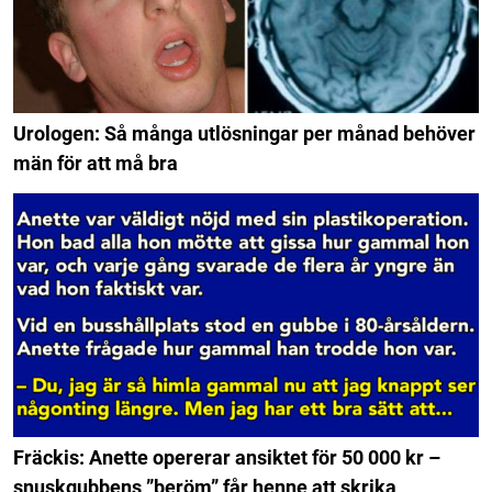
Urologen: Så många utlösningar per månad behöver
män för att må bra
Fräckis: Anette opererar ansiktet för 50 000 kr –
snuskgubbens ”beröm” får henne att skrika