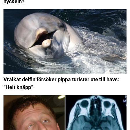
nyckeln?
Vrålkåt delfin försöker pippa turister ute till havs:
”Helt knäpp”