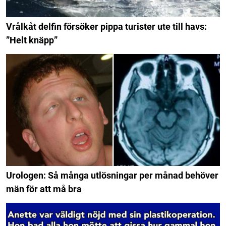
Vrålkåt delfin försöker pippa turister ute till havs:
”Helt knäpp”
Urologen: Så många utlösningar per månad behöver
män för att må bra