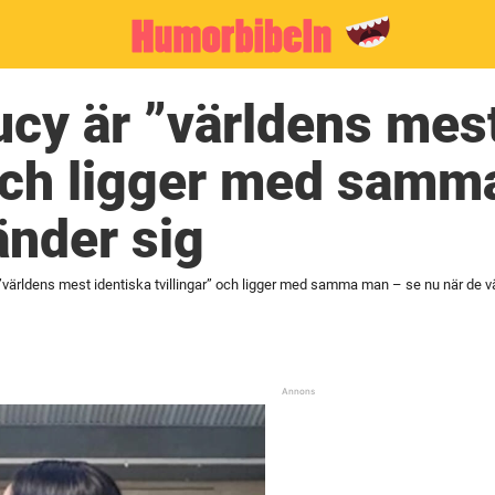
cy är ”världens mest
 och ligger med samm
änder sig
”världens mest identiska tvillingar” och ligger med samma man – se nu när de v