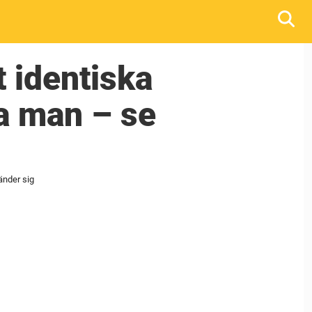
 identiska
a man – se
änder sig