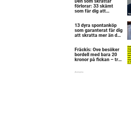
Den som skrattar
förlorar: 33 skämt
som får dig att
gapskratta
13 dyra spontanköp
som garanterat får dig
att skratta mer än du
borde
Fräckis: Ove besöker
bordell med bara 20
kronor på fickan – tre
dagar senare inser
han sitt sjuka misstag