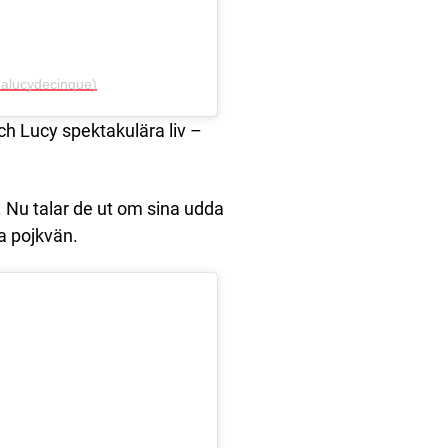
alucydecinque)
ch Lucy spektakulära liv –
är. Nu talar de ut om sina udda
a pojkvän.