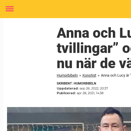
Toggle
menu
Anna och Lu
tvillingar”
nu när de v
Humorbibeln
»
Konstigt
»
Anna och Lucy är 
SKRIBENT: HUMORBIBELN
Uppdaterad:
sep 26, 2022, 20:37
Publicerad:
apr 28, 2021, 14:38