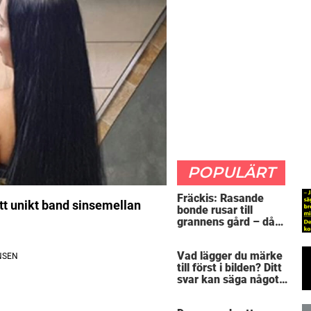
POPULÄRT
Fräckis: Rasande
ett unikt band sinsemellan
bonde rusar till
grannens gård – då
avslöjar 5-åringen en
detalj som får honom
Vad lägger du märke
mållös
till först i bilden? Ditt
svar kan säga något
spännande om dig