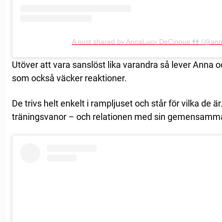
A post shared by AnnaLucy DeCinque 👭 (@ann
Utöver att vara sanslöst lika varandra så lever Anna o
som också väcker reaktioner.
De trivs helt enkelt i rampljuset och står för vilka de 
träningsvanor – och relationen med sin gemensamm