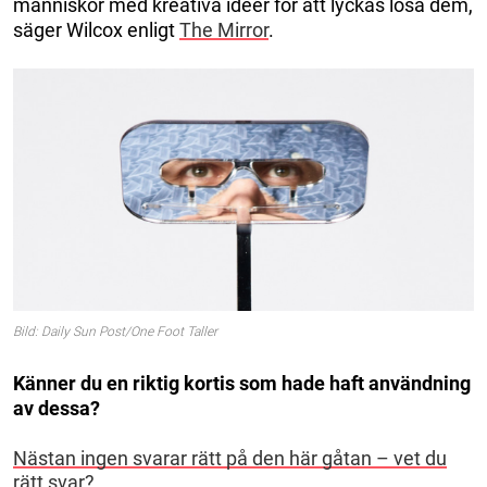
människor med kreativa idéer för att lyckas lösa dem,
säger Wilcox enligt
The Mirror
.
Bild: Daily Sun Post/One Foot Taller
Känner du en riktig kortis som hade haft användning
av dessa?
Nästan ingen svarar rätt på den här gåtan – vet du
rätt svar?