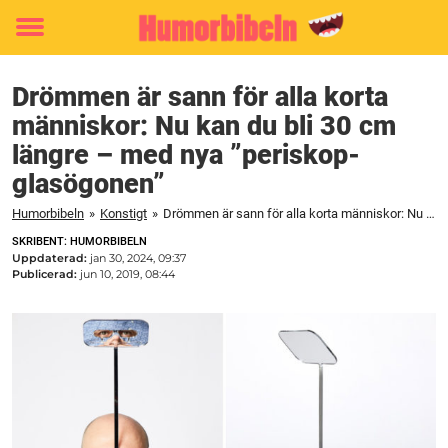
Toggle
menu
Drömmen är sann för alla korta
människor: Nu kan du bli 30 cm
längre – med nya ”periskop-
glasögonen”
Humorbibeln
»
Konstigt
»
Drömmen är sann för alla korta människor: Nu kan du bli 30 cm längre – med nya "periskop-glasögonen"
SKRIBENT: HUMORBIBELN
Uppdaterad:
jan 30, 2024, 09:37
Publicerad:
jun 10, 2019, 08:44