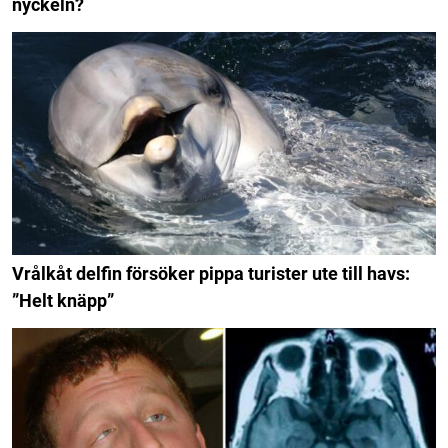
nyckeln?
Vrålkåt delfin försöker pippa turister ute till havs:
”Helt knäpp”