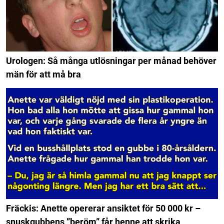
Urologen: Så många utlösningar per månad behöver
män för att må bra
Fräckis: Anette opererar ansiktet för 50 000 kr –
snuskgubbens ”beröm” får henne att skrika