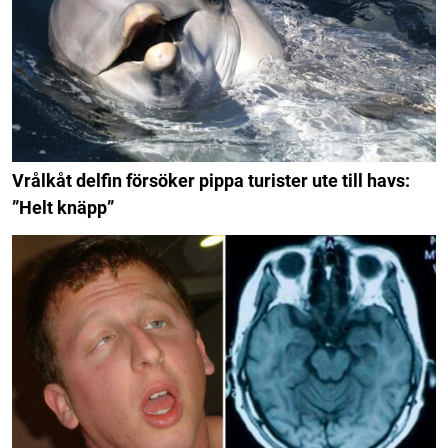
Vrålkåt delfin försöker pippa turister ute till havs:
”Helt knäpp”