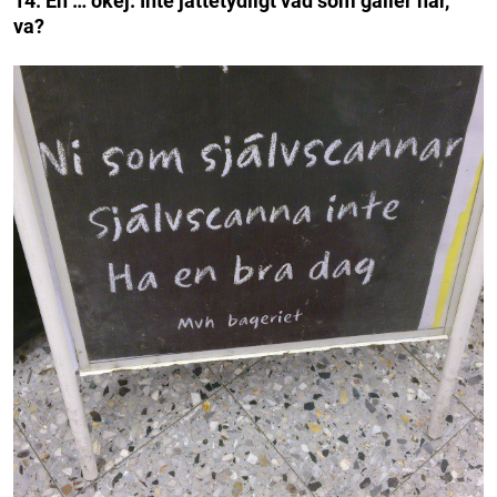
14. Eh … okej. Inte jättetydligt vad som gäller här,
va?