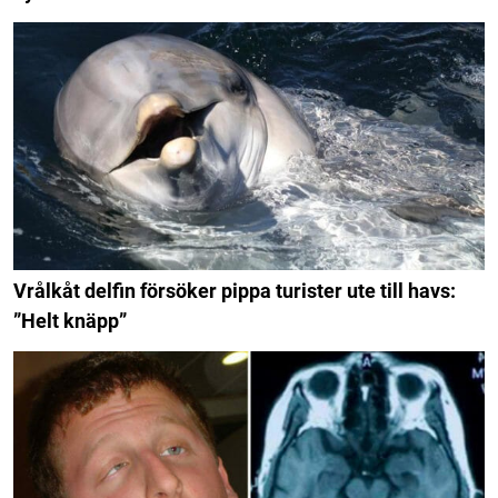
Vrålkåt delfin försöker pippa turister ute till havs:
”Helt knäpp”