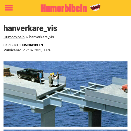
Toggle
menu
hanverkare_vis
Humorbibeln
»
hanverkare_vis
SKRIBENT: HUMORBIBELN
Publicerad:
okt 14, 2019, 08:36