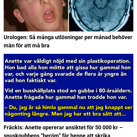
Urologen: Så många utlösningar per månad behöver
män för att må bra
Fräckis: Anette opererar ansiktet för 50 000 kr –
snuskgubbens ”beröm” får henne att skrika