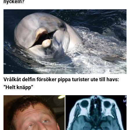
nyckeln?
Vrålkåt delfin försöker pippa turister ute till havs:
”Helt knäpp”