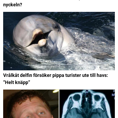
nyckeln?
Vrålkåt delfin försöker pippa turister ute till havs:
”Helt knäpp”