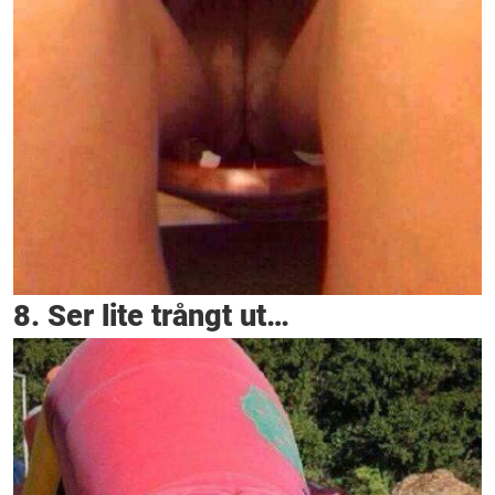
8. Ser lite trångt ut…