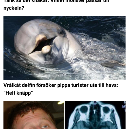
Tänk så det knakar: Vilket mönster passar till
nyckeln?
Vrålkåt delfin försöker pippa turister ute till havs:
”Helt knäpp”