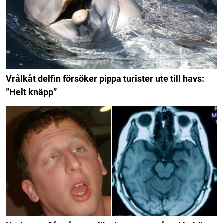
Vrålkåt delfin försöker pippa turister ute till havs:
”Helt knäpp”