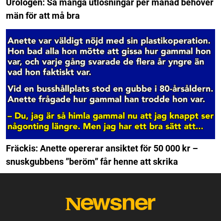
Urologen: Så många utlösningar per månad behöver
män för att må bra
Fräckis: Anette opererar ansiktet för 50 000 kr –
snuskgubbens ”beröm” får henne att skrika