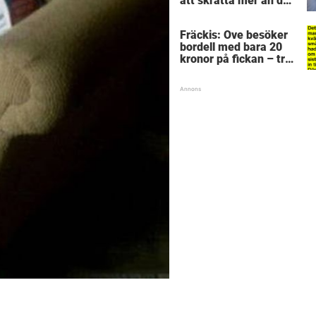
att skratta mer än du
borde
Fräckis: Ove besöker
bordell med bara 20
kronor på fickan – tre
dagar senare inser
han sitt sjuka misstag