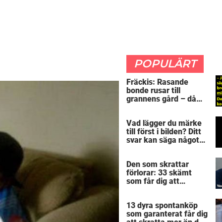
POPULÄRT
Fräckis: Rasande
bonde rusar till
grannens gård – då
avslöjar 5-åringen en
detalj som får honom
Vad lägger du märke
mållös
till först i bilden? Ditt
svar kan säga något
spännande om dig
Den som skrattar
förlorar: 33 skämt
som får dig att
gapskratta
13 dyra spontanköp
som garanterat får dig