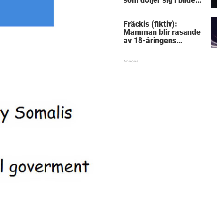
som döljer sig i bilden:
Lyckas du?
Fräckis (fiktiv):
Mamman blir rasande
av 18-åringens
gravidbesked – då
avslöjas pinsamma
detaljen