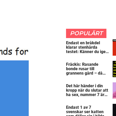
POPULÄRT
Endast en bråkdel
klarar stenhårda
testet: Känner du igen
dessa flaggorna?
Fräckis: Rasande
bonde rusar till
grannens gård – då
avslöjar 5-åringen en
detalj som får honom
Det här händer i din
mållös
kropp när du slutar att
ha sex, nummer 7 är
riktigt otäck
Endast 1 av 7
svenskar ser katten