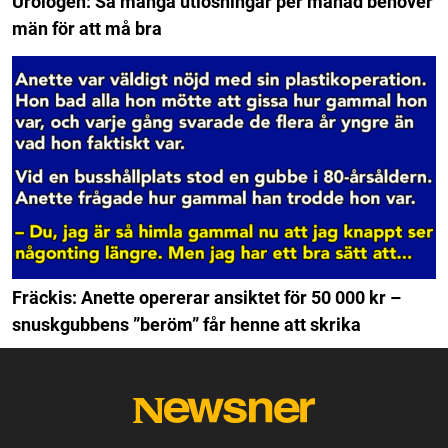
Urologen: Så många utlösningar per månad behöver
män för att må bra
Fräckis: Anette opererar ansiktet för 50 000 kr –
snuskgubbens ”beröm” får henne att skrika