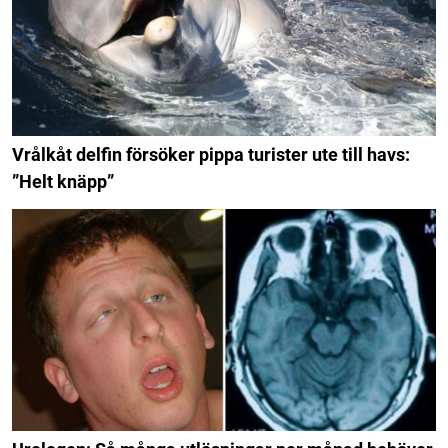
Vrålkåt delfin försöker pippa turister ute till havs:
”Helt knäpp”