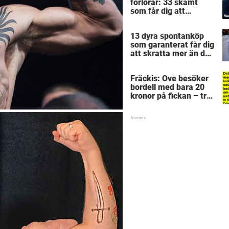
förlorar: 33 skämt
som får dig att
gapskratta
13 dyra spontanköp
som garanterat får dig
att skratta mer än du
borde
Fräckis: Ove besöker
bordell med bara 20
kronor på fickan – tre
dagar senare inser
han sitt sjuka misstag