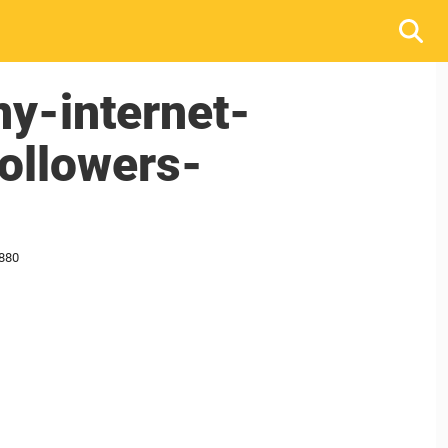
ny-internet-
ollowers-
_880