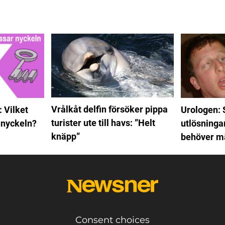
Vrålkåt delfin försöker pippa
 Vilket
Urologen:
turister ute till havs: ”Helt
 nyckeln?
utlösninga
knäpp”
behöver mä
Consent choices