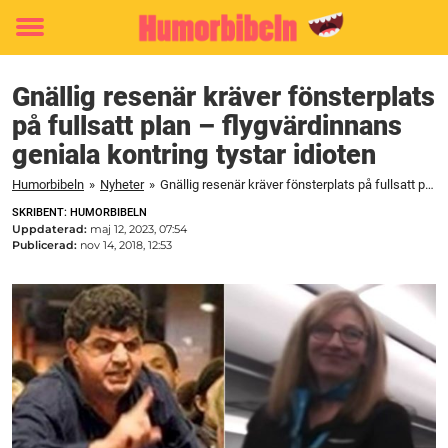
Toggle
menu
Gnällig resenär kräver fönsterplats
på fullsatt plan – flygvärdinnans
geniala kontring tystar idioten
Humorbibeln
»
Nyheter
»
Gnällig resenär kräver fönsterplats på fullsatt plan – flygvärdinnans geniala kontring tystar idioten
SKRIBENT: HUMORBIBELN
Uppdaterad:
maj 12, 2023, 07:54
Publicerad:
nov 14, 2018, 12:53