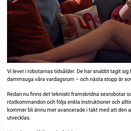
Vi lever i robotarnas tidsålder. De har snabbt tagit sig f
dammsuga våra vardagsrum – och nästa stopp är s
Redan nu finns det tekniskt framskridna sexrobotar 
röstkommandon och följa enkla instruktioner och allti
kommer bli ännu mer avancerade i takt med att den arti
utvecklas.