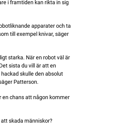
are i framtiden kan rikta in sig
robotliknande apparater och ta
som till exempel knivar, säger
igt starka. När en robot väl är
et sista du vill är att en
r hackad skulle den absolut
säger Patterson.
rr en chans att någon kommer
r att skada människor?