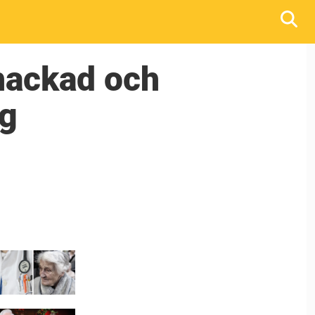
 hackad och
ig