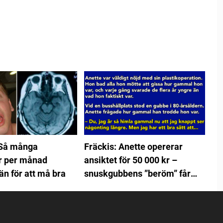
 Så många
Fräckis: Anette opererar
r per månad
ansiktet för 50 000 kr –
n för att må bra
snuskgubbens ”beröm” får
henne att skrika