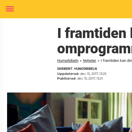
Toggle
menu
I framtiden
omprogramm
Humorbibeln
»
Nyheter
»
I framtiden kan di
SKRIBENT: HUMORBIBELN
Uppdaterad:
dec 15, 2017, 13:25
Publicerad:
dec 15, 2017, 13:21