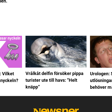
nen.
Vrålkåt delfin försöker pippa
 Vilket
Urologen:
turister ute till havs: ”Helt
 nyckeln?
utlösninga
knäpp”
behöver mä