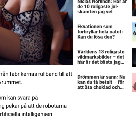
Niclas Norlindh: Här är
de 10 roligaste jul-
skämten jag vet
Ekvationen som
förbryllar hela nätet:
Kan du lösa den?
Världens 13 roligaste
vildmarksbilder – det
här är det bästa jag
sett på länge!
rån fabrikernas rullband till att
Drömmen är sann: Nu
ovrummet.
kan du få betalt – för
att äta choklad och
kakor
som kan svara på
ng pekar på att de robotarna
ficiella intelligensen