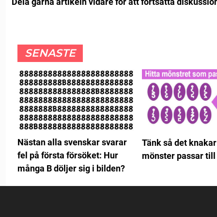
Dela gärna artikeln vidare för att fortsätta diskussio
SENASTE
Nästan alla svenskar svarar
Tänk så det knakar:
fel på första försöket: Hur
mönster passar till
många B döljer sig i bilden?