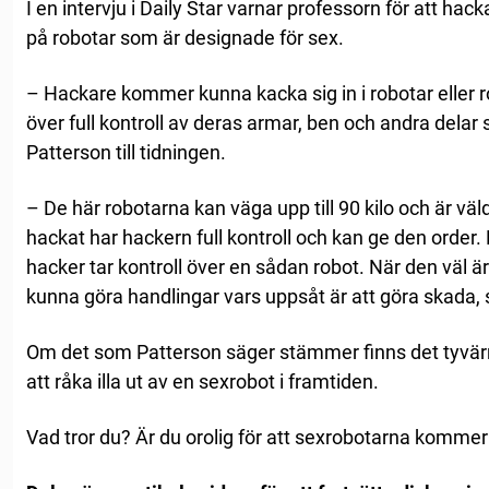
I en intervju i Daily Star varnar professorn för att hack
på robotar som är designade för sex.
– Hackare kommer kunna kacka sig in i robotar eller 
över full kontroll av deras armar, ben och andra delar 
Patterson till tidningen.
– De här robotarna kan väga upp till 90 kilo och är väld
hackat har hackern full kontroll och kan ge den order. D
hacker tar kontroll över en sådan robot. När den väl ä
kunna göra handlingar vars uppsåt är att göra skada, 
Om det som Patterson säger stämmer finns det tyvä
att råka illa ut av en sexrobot i framtiden.
Vad tror du? Är du orolig för att sexrobotarna komme