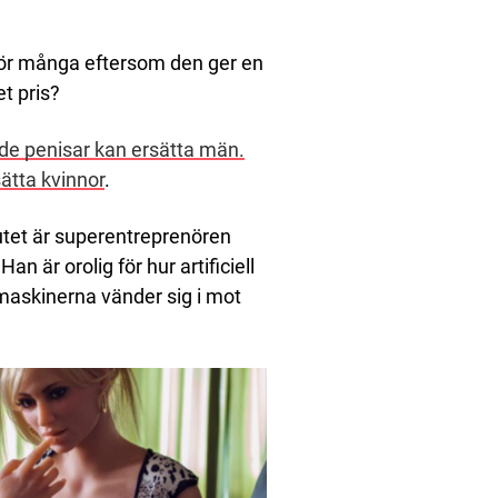
e för många eftersom den ger en
t pris?
e penisar kan ersätta män.
ätta kvinnor
.
utet är superentreprenören
 är orolig för hur artificiell
 maskinerna vänder sig i mot