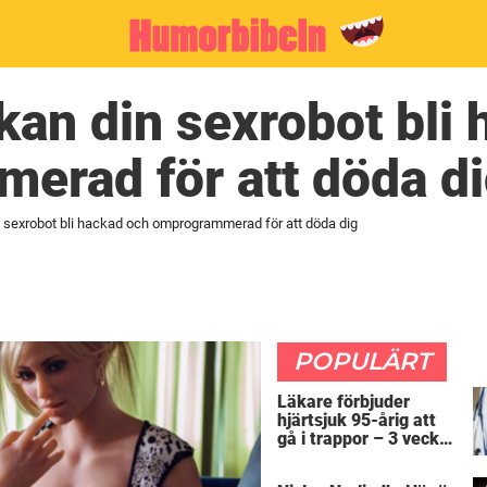
 kan din sexrobot bli
erad för att döda d
n sexrobot bli hackad och omprogrammerad för att döda dig
POPULÄRT
Läkare förbjuder
hjärtsjuk 95-årig att
gå i trappor – 3 veckor
senare avslöjar tanten
det ofattbara (fiktiv)