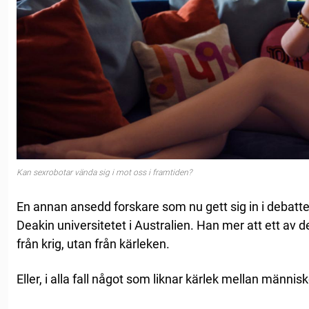
Kan sexrobotar vända sig i mot oss i framtiden?
En annan ansedd forskare som nu gett sig in i debatte
Deakin universitetet i Australien. Han mer att ett av
från krig, utan från kärleken.
Eller, i alla fall något som liknar kärlek mellan männis