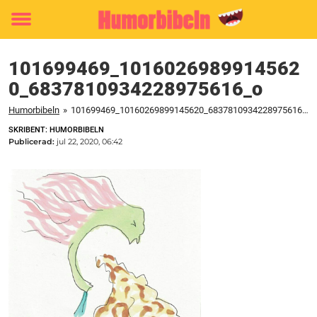
Toggle
menu
101699469_1016026989914562
0_6837810934228975616_o
Humorbibeln
»
101699469_10160269899145620_6837810934228975616_o
SKRIBENT: HUMORBIBELN
Publicerad:
jul 22, 2020, 06:42