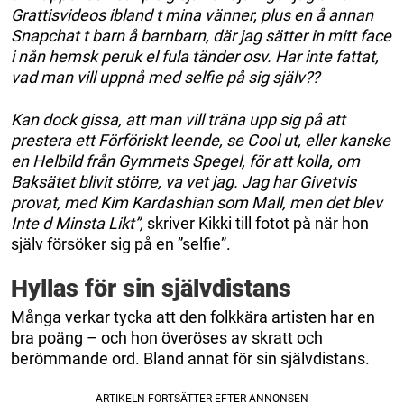
Grattisvideos ibland t mina vänner, plus en å annan
Snapchat t barn å barnbarn, där jag sätter in mitt face
i nån hemsk peruk el fula tänder osv. Har inte fattat,
vad man vill uppnå med selfie på sig själv??
Kan dock gissa, att man vill träna upp sig på att
prestera ett Förföriskt leende, se Cool ut, eller kanske
en Helbild från Gymmets Spegel, för att kolla, om
Baksätet blivit större, va vet jag. Jag har Givetvis
provat, med Kim Kardashian som Mall, men det blev
Inte d Minsta Likt”,
skriver Kikki till fotot på när hon
själv försöker sig på en ”selfie”.
Hyllas för sin självdistans
Många verkar tycka att den folkkära artisten har en
bra poäng – och hon överöses av skratt och
berömmande ord. Bland annat för sin självdistans.