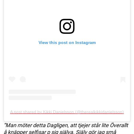
View this post on Instagram
A post shared by Kikki Danielsson (@therealkikkidanielsson)
”Man möter detta Dagligen, att tjejer står lite Överallt
å knäpper selfisar p sig själva. Själv gör jag små