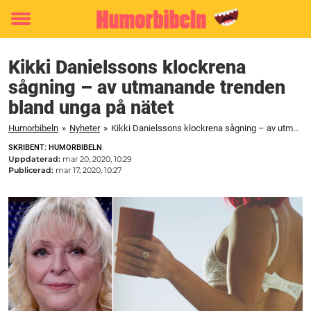
Toggle
menu
Kikki Danielssons klockrena
sågning – av utmanande trenden
bland unga på nätet
Humorbibeln
»
Nyheter
»
Kikki Danielssons klockrena sågning – av utmanande trenden bland unga på nätet
SKRIBENT: HUMORBIBELN
Uppdaterad:
mar 20, 2020, 10:29
Publicerad:
mar 17, 2020, 10:27