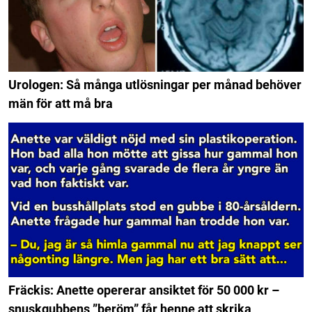
Urologen: Så många utlösningar per månad behöver
män för att må bra
Fräckis: Anette opererar ansiktet för 50 000 kr –
snuskgubbens ”beröm” får henne att skrika