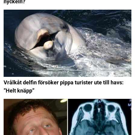
nyckeln?
Vrålkåt delfin försöker pippa turister ute till havs:
”Helt knäpp”