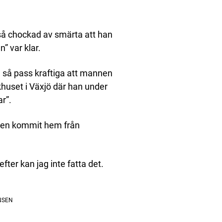
 så chockad av smärta att han
” var klar.
 så pass kraftiga att mannen
khuset i Växjö där han under
r”.
gen kommit hem från
efter kan jag inte fatta det.