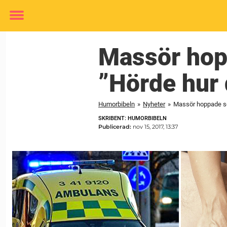
Toggle
menu
Massör hop
”Hörde hur 
Humorbibeln
»
Nyheter
»
Massör hoppade sö
SKRIBENT: HUMORBIBELN
Publicerad:
nov 15, 2017, 13:37