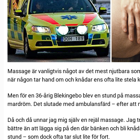
Massage är vanligtvis något av det mest njutbara som 
när någon tar hand om och knådar ens ofta lite stela 
Men för en 36-årig Blekingebo blev en stund på mass
mardröm. Det slutade med ambulansfärd – efter att 
Då och då unnar jag mig själv en rejäl massage. Jag tro
bättre än att lägga sig på den där bänken och bli knåd
stund – som dock ofta tar slut lite för fort.