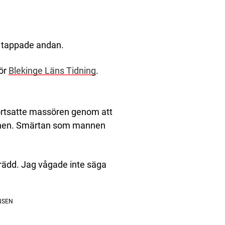
e tappade andan.
för
Blekinge Läns Tidning
.
ortsatte massören genom att
enen. Smärtan som mannen
trädd. Jag vågade inte säga