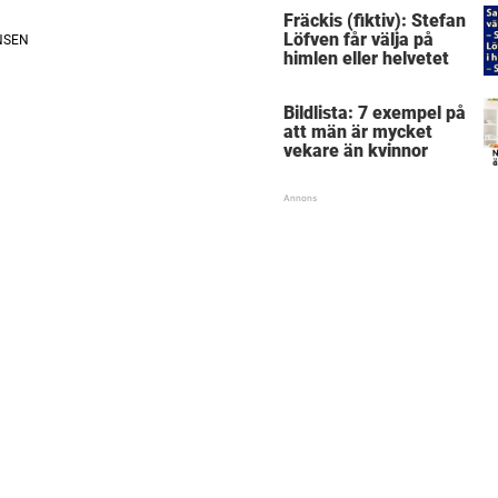
han sitt sjuka misstag
Fräckis (fiktiv): Stefan
Löfven får välja på
himlen eller helvetet
Bildlista: 7 exempel på
att män är mycket
vekare än kvinnor