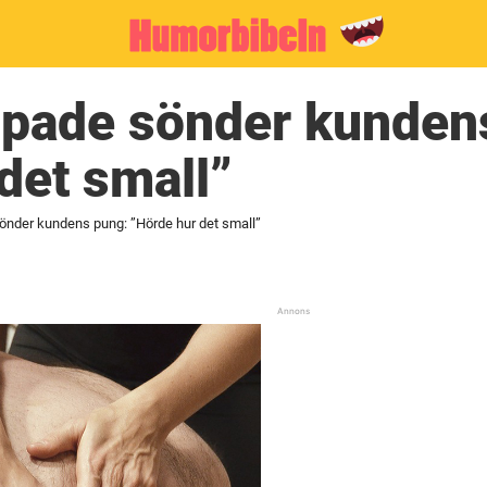
pade sönder kunden
det small”
nder kundens pung: ”Hörde hur det small”