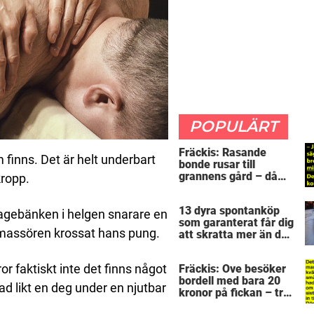
POPULÄRT
Fräckis: Rasande
finns. Det är helt underbart
bonde rusar till
grannens gård – då
kropp.
avslöjar 5-åringen en
detalj som får honom
13 dyra spontanköp
mållös
agebänken i helgen snarare en
som garanterat får dig
massören krossat hans pung.
att skratta mer än du
borde
r faktiskt inte det finns något
Fräckis: Ove besöker
bordell med bara 20
ad likt en deg under en njutbar
kronor på fickan – tre
dagar senare inser