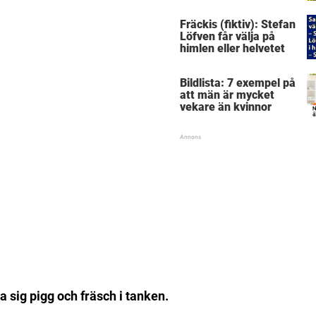
dagar senare inser
han sitt sjuka misstag
Fräckis (fiktiv): Stefan
Löfven får välja på
himlen eller helvetet
Bildlista: 7 exempel på
att män är mycket
vekare än kvinnor
 sig pigg och fräsch i tanken.