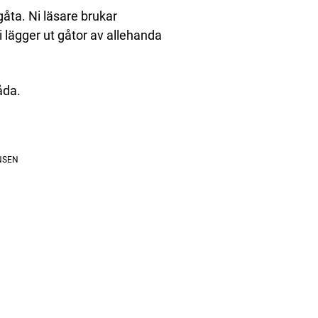
gåta. Ni läsare brukar
i lägger ut gåtor av allehanda
åda.