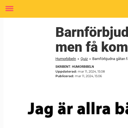
Toggle
menu
Barnförbjud
men få komm
Humorbibeln
»
Quiz
»
Barnförbjudna gåtan f
SKRIBENT: HUMORBIBELN
Uppdaterad:
mar 11, 2024, 15:08
Publicerad:
mar 11, 2024, 15:06