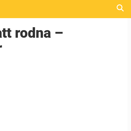
tt rodna –
r