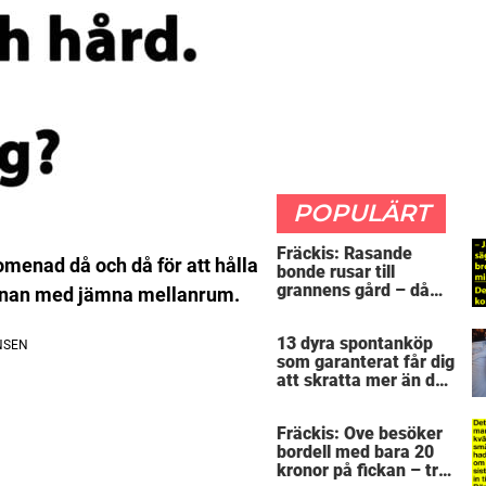
POPULÄRT
Fräckis: Rasande
romenad då och då för att hålla
bonde rusar till
grannens gård – då
järnan med jämna mellanrum.
avslöjar 5-åringen en
detalj som får honom
13 dyra spontanköp
mållös
som garanterat får dig
att skratta mer än du
borde
Fräckis: Ove besöker
bordell med bara 20
kronor på fickan – tre