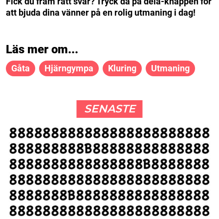
Fick du fram rätt svar? Tryck då på dela-knappen för
att bjuda dina vänner på en rolig utmaning i dag!
Läs mer om...
Gåta
Hjärngympa
Kluring
Utmaning
SENASTE