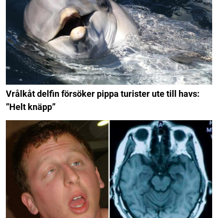
Vrålkåt delfin försöker pippa turister ute till havs:
”Helt knäpp”