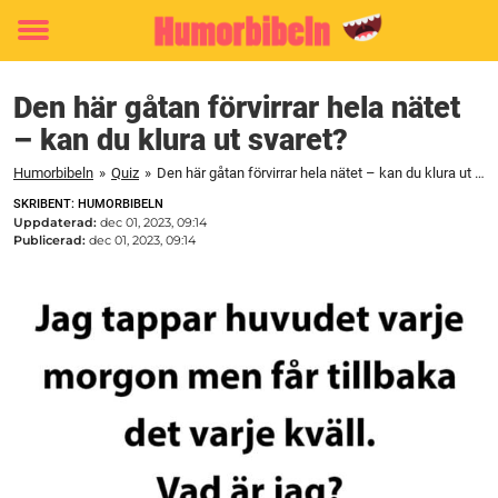
Toggle
menu
Den här gåtan förvirrar hela nätet
– kan du klura ut svaret?
Humorbibeln
»
Quiz
»
Den här gåtan förvirrar hela nätet – kan du klura ut svaret?
SKRIBENT: HUMORBIBELN
Uppdaterad:
dec 01, 2023, 09:14
Publicerad:
dec 01, 2023, 09:14