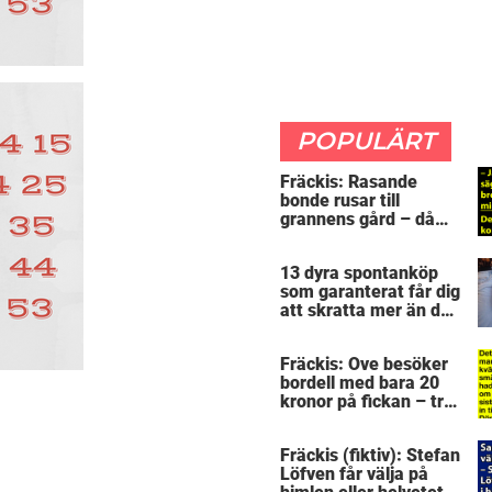
POPULÄRT
Fräckis: Rasande
bonde rusar till
grannens gård – då
avslöjar 5-åringen en
detalj som får honom
13 dyra spontanköp
mållös
som garanterat får dig
att skratta mer än du
borde
Fräckis: Ove besöker
bordell med bara 20
kronor på fickan – tre
dagar senare inser
han sitt sjuka misstag
Fräckis (fiktiv): Stefan
Löfven får välja på