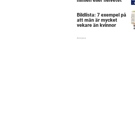
himlen eller helvetet
Bildlista: 7 exempel på
att män är mycket
vekare än kvinnor