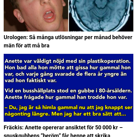
Urologen: Så många utlösningar per månad behöver
män för att må bra
Fräckis: Anette opererar ansiktet för 50 000 kr –
snuskgubbens ”beröm” får henne att skrika