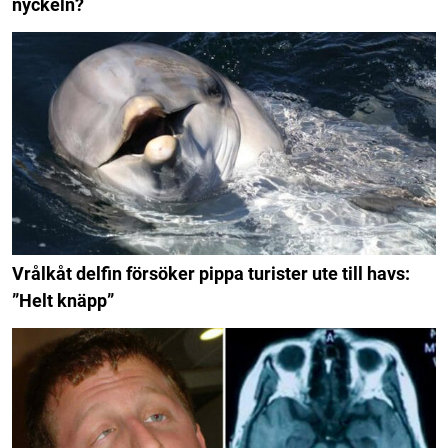
nyckeln?
Vrålkåt delfin försöker pippa turister ute till havs:
”Helt knäpp”