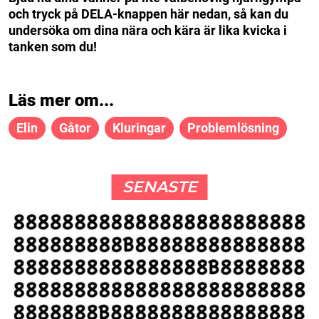
och tryck på DELA-knappen här nedan, så kan du
undersöka om dina nära och kära är lika kvicka i
tanken som du!
Läs mer om...
Elin
Gåtor
Kluringar
Problemlösning
SENASTE