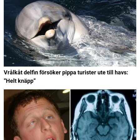
Vrålkåt delfin försöker pippa turister ute till havs:
”Helt knäpp”