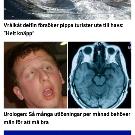
Vrålkåt delfin försöker pippa turister ute till havs:
”Helt knäpp”
Urologen: Så många utlösningar per månad behöver
män för att må bra