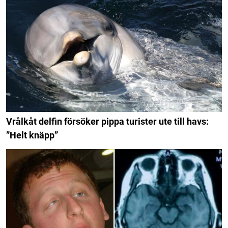
Vrålkåt delfin försöker pippa turister ute till havs:
”Helt knäpp”