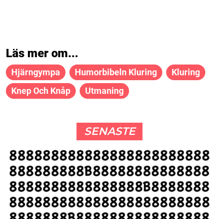
Läs mer om...
Hjärngympa
Humorbibeln Kluring
Kluring
Knep Och Knåp
Utmaning
SENASTE