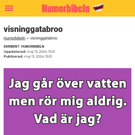
Toggle
menu
visninggatabroo
Humorbibeln
»
visninggatabroo
SKRIBENT: HUMORBIBELN
Uppdaterad:
maj 13, 2024, 15:01
Publicerad:
maj 13, 2024, 15:01