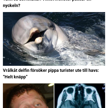
nyckeln?
Vrålkåt delfin försöker pippa turister ute till havs:
”Helt knäpp”