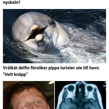
nyckeln?
Vrålkåt delfin försöker pippa turister ute till havs:
”Helt knäpp”