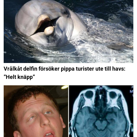
Vrålkåt delfin försöker pippa turister ute till havs:
”Helt knäpp”