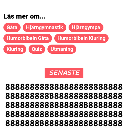
Läs mer om...
Gåta
Hjärngymnastik
Hjärngympa
Humorbibeln Gåta
Humorbibeln Kluring
Kluring
Quiz
Utmaning
SENASTE