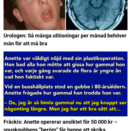
Urologen: Så många utlösningar per månad behöver
män för att må bra
Fräckis: Anette opererar ansiktet för 50 000 kr –
snuskgubbens ”beröm” får henne att skrika