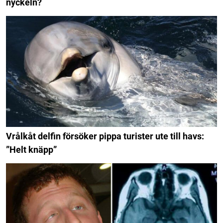
nyckeln?
Vrålkåt delfin försöker pippa turister ute till havs:
”Helt knäpp”