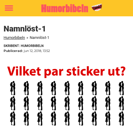
Toggle
menu
Namnlöst-1
Humorbibeln
»
Namnlöst-1
SKRIBENT: HUMORBIBELN
Publicerad:
jun 12, 2018, 13:52