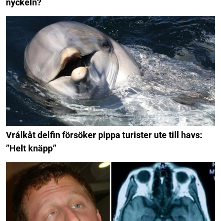
nyckeln?
Vrålkåt delfin försöker pippa turister ute till havs:
”Helt knäpp”