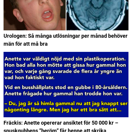
Urologen: Så många utlösningar per månad behöver
män för att må bra
Fräckis: Anette opererar ansiktet för 50 000 kr –
snuskgubbens ”beröm” får henne att skrika