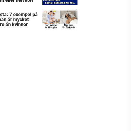
en eller helvetet
lista: 7 exempel på
män är mycket
re än kvinnor