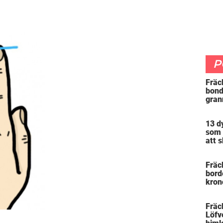
P
Fräc
bonde
gran
avsl
deta
13 d
måll
som 
att 
bord
Fräc
bord
kron
daga
han 
Fräck
Löfv