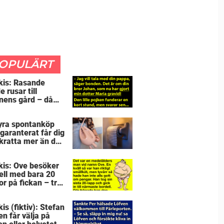
OPULÄRT
kis: Rasande
 rusar till
nens gård – då
öjar 5-åringen en
lj som får honom
yra spontanköp
ös
garanterat får dig
skratta mer än du
e
kis: Ove besöker
ell med bara 20
or på fickan – tre
r senare inser
sitt sjuka misstag
is (fiktiv): Stefan
en får välja på