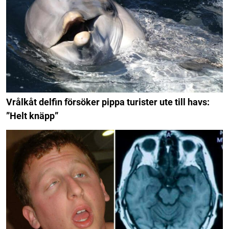
Vrålkåt delfin försöker pippa turister ute till havs:
”Helt knäpp”