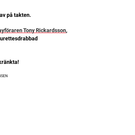
 av på takten.
ayföraren Tony Rickardsson
,
ourettesdrabbad
tkränkta!