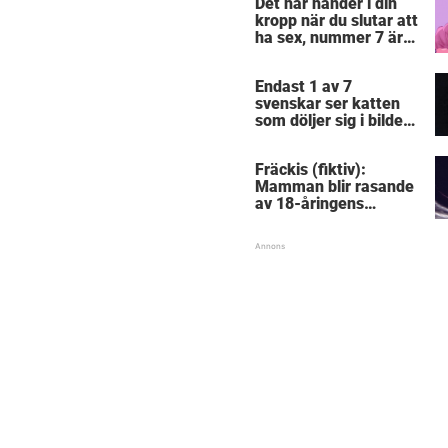
Det här händer i din
mållös
kropp när du slutar att
ha sex, nummer 7 är
riktigt otäck
Endast 1 av 7
svenskar ser katten
som döljer sig i bilden:
Lyckas du?
Fräckis (fiktiv):
Mamman blir rasande
av 18-åringens
gravidbesked – då
avslöjas pinsamma
detaljen