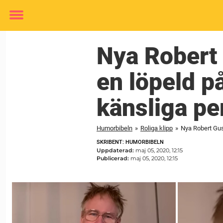
Toggle
menu
Nya Robert 
en löpeld på
känsliga pe
Humorbibeln
»
Roliga klipp
»
Nya Robert Gus
SKRIBENT: HUMORBIBELN
Uppdaterad:
maj 05, 2020, 12:15
Publicerad:
maj 05, 2020, 12:15