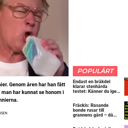
POPULÄRT
Endast en bråkdel
ier. Genom åren har han fått
klarar stenhårda
testet: Känner du igen
ch man har kunnat se honom i
dessa flaggorna?
nnierna.
Fräckis: Rasande
bonde rusar till
grannens gård – då
avslöjar 5-åringen en
detalj som får honom