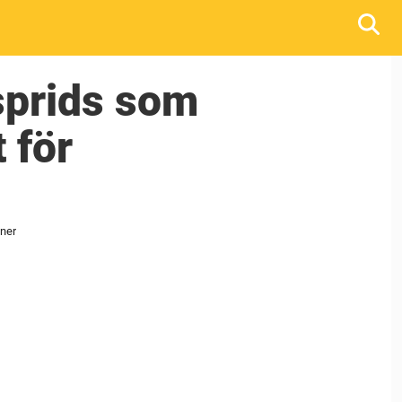
sprids som
 för
oner