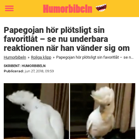
Toggle
menu
Papegojan hör plötsligt sin
favoritlåt – se nu underbara
reaktionen när han vänder sig om
Humorbibeln
»
Roliga klipp
»
Papegojan hör plötsligt sin favoritlåt – se nu underbara reaktionen när han vänder sig om
SKRIBENT: HUMORBIBELN
Publicerad:
jun 27, 2018, 09:59