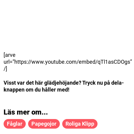
[arve
url=”https://www.youtube.com/embed/qTl1asCDOgs”
/]
Visst var det här glädjehöjande? Tryck nu på dela-
knappen om du håller med!
Läs mer om...
Fåglar
Papegojor
Roliga Klipp