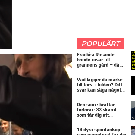
POPULÄRT
Fräckis: Rasande
bonde rusar till
grannens gård – då
avslöjar 5-åringen en
detalj som får honom
Vad lägger du märke
mållös
till först i bilden? Ditt
svar kan säga något
spännande om dig
Den som skrattar
förlorar: 33 skämt
som får dig att
gapskratta
13 dyra spontanköp
som garanterat får dig