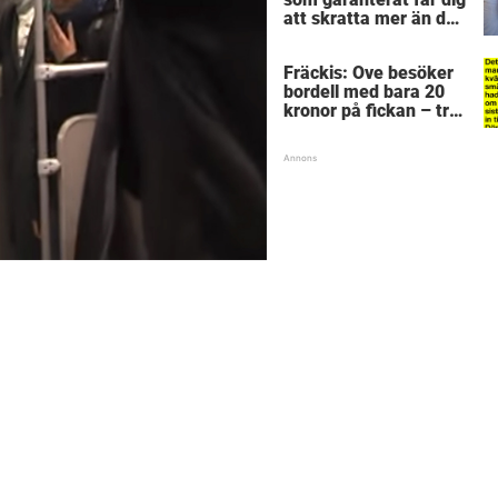
att skratta mer än du
borde
Fräckis: Ove besöker
bordell med bara 20
kronor på fickan – tre
dagar senare inser
han sitt sjuka misstag