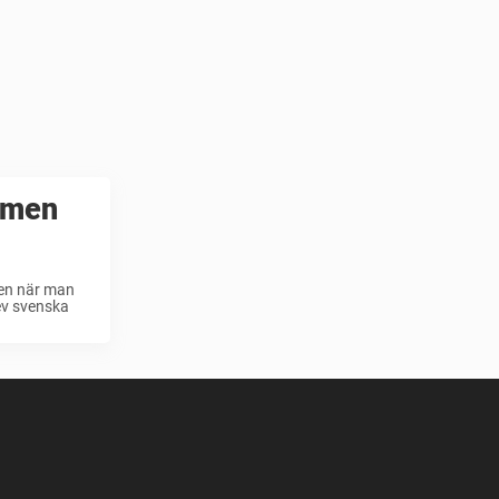
 men
ken när man
lev svenska