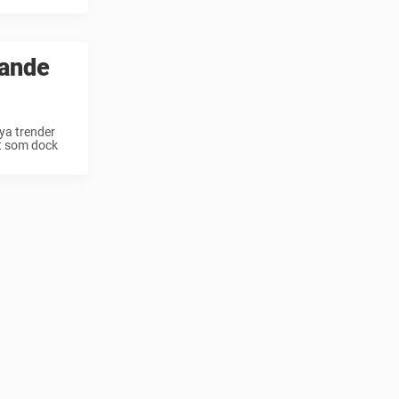
jande
ya trender
ot som dock