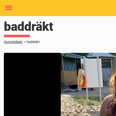
Toggle
menu
baddräkt
Humorbibeln
»
baddräkt