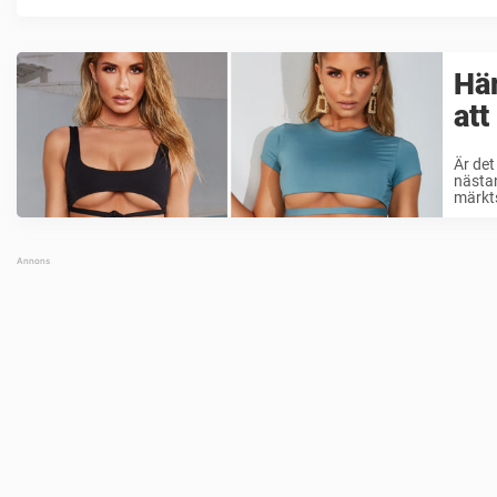
Här
att
Är de
nästan
märkts