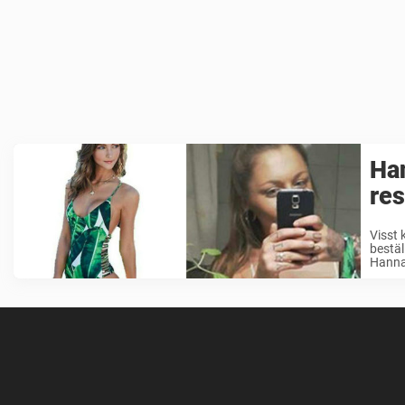
Ha
res
Visst 
bestäl
Hanna,