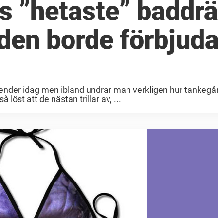
 ”hetaste” baddrä
 den borde förbjud
trender idag men ibland undrar man verkligen hur tankeg
 löst att de nästan trillar av, ...