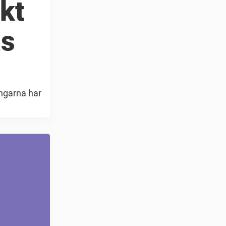
kt
as
ångarna har