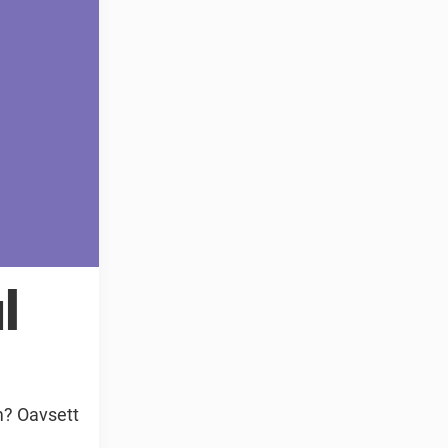
l
m? Oavsett