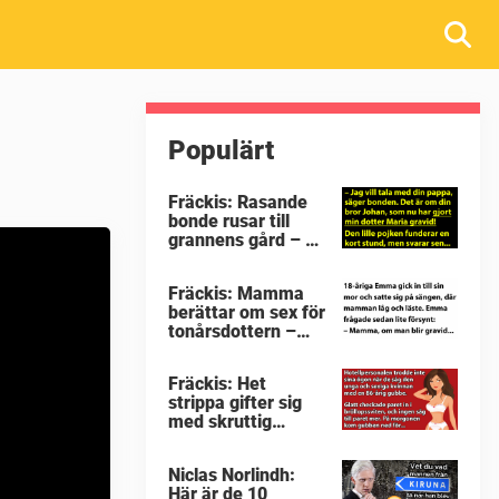
Populärt
Fräckis: Rasande
bonde rusar till
grannens gård – då
avslöjar 5-åringen
en detalj som får
Fräckis: Mamma
honom mållös
berättar om sex för
tonårsdottern –
svaret får tanten
att svimma
Fräckis: Het
strippa gifter sig
med skruttig
pensionär –
morgonen efter
Niclas Norlindh:
avslöjas gubbens
Här är de 10
hemlighet