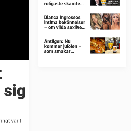
roligaste skämten
om Norrland som
jag någonsin hört
Bianca Ingrossos
intima bekännelser
– om vilda sexlivet:
”Var bakom ett
sophus”
Äntligen: Nu
kommer julölen –
som smakar
lussekatt
t
 sig
nnat varit