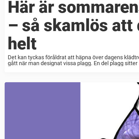
Här är sommarens
– så skamlös att
helt
Det kan tyckas föråldrat att häpna över dagens kläd
gått när man designat vissa plagg. En del plagg sitter så