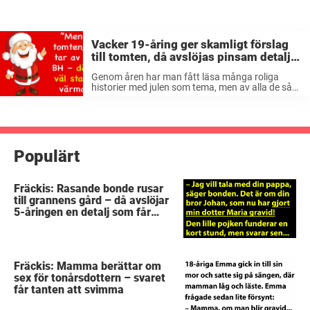
Vacker 19-åring ger skamligt förslag
till tomten, då avslöjas pinsam detalj
som får mig att skratta högt
Genom åren har man fått läsa många roliga
historier med julen som tema, men av alla de så
är nog den här min favoriter! Slutet är klockrent!
Det är julaftons kväll och tomten, som är ...
Populärt
Fräckis: Rasande bonde rusar
till grannens gård – då avslöjar
5-åringen en detalj som får
honom mållös
Fräckis: Mamma berättar om
sex för tonårsdottern – svaret
får tanten att svimma