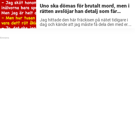
Uno ska dömas för brutalt mord, men i
rätten avslöjar han detalj som får
honom frikänd
Jag hittade den här fräckisen på nätet tidigare i
dag och kände att jag måste få dela den med er.
Jag skrattade högt åt sista raden! Det var då
mordåtalade Uno som kom in i ...