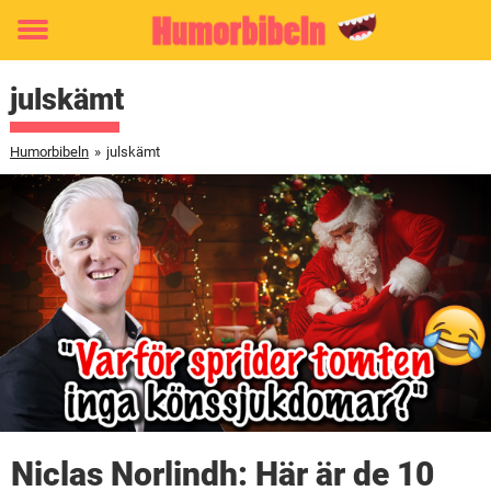
Toggle
menu
julskämt
Humorbibeln
»
julskämt
Niclas Norlindh: Här är de 10