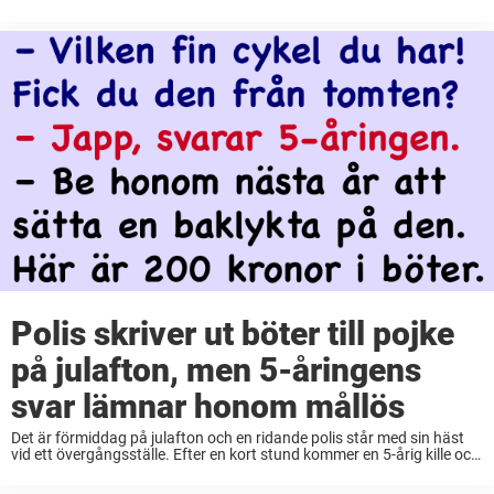
berätta sin syn på det hela – och den norrländske ...
Polis skriver ut böter till pojke
på julafton, men 5-åringens
svar lämnar honom mållös
Det är förmiddag på julafton och en ridande polis står med sin häst
vid ett övergångsställe. Efter en kort stund kommer en 5-årig kille och
ställer sig bredvid med sin cykel. Den ser ny ut, ...