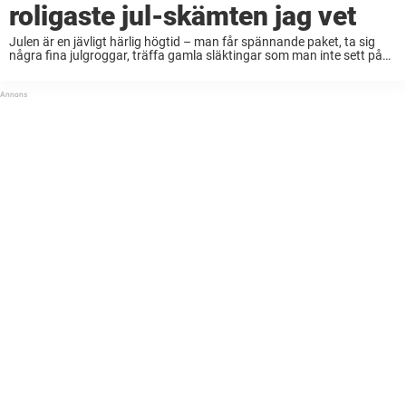
roligaste jul-skämten jag vet
Julen är en jävligt härlig högtid – man får spännande paket, ta sig
några fina julgroggar, träffa gamla släktingar som man inte sett på
ett år och käka obscena mängder mat. Det finns inget att ...