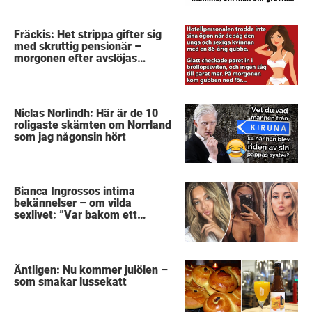
Fräckis: Het strippa gifter sig
med skruttig pensionär –
morgonen efter avslöjas
gubbens hemlighet
Niclas Norlindh: Här är de 10
roligaste skämten om Norrland
som jag någonsin hört
Bianca Ingrossos intima
bekännelser – om vilda
sexlivet: ”Var bakom ett
sophus”
Äntligen: Nu kommer julölen –
som smakar lussekatt