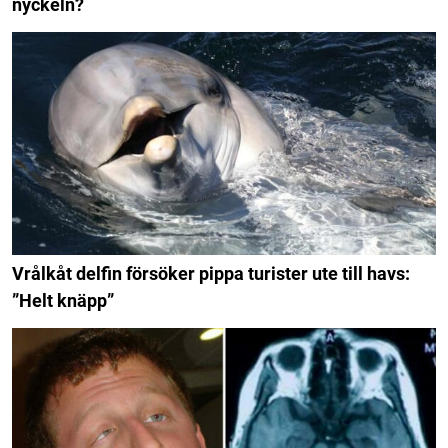
nyckeln?
Vrålkåt delfin försöker pippa turister ute till havs:
”Helt knäpp”