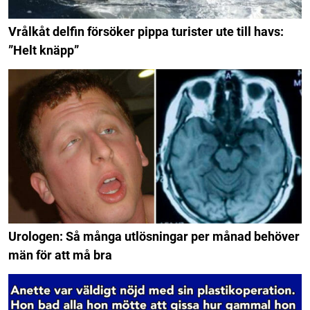
Vrålkåt delfin försöker pippa turister ute till havs:
”Helt knäpp”
Urologen: Så många utlösningar per månad behöver
män för att må bra