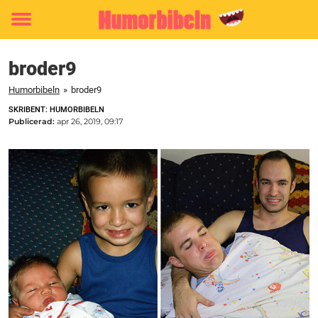
Toggle
menu
broder9
Humorbibeln
»
broder9
SKRIBENT: HUMORBIBELN
Publicerad:
apr 26, 2019, 09:17