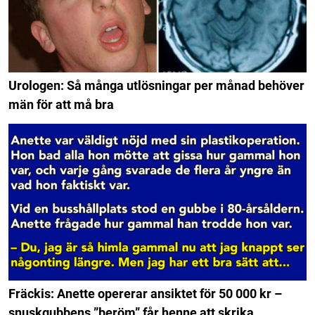
Urologen: Så många utlösningar per månad behöver
män för att må bra
Fräckis: Anette opererar ansiktet för 50 000 kr –
snuskgubbens ”beröm” får henne att skrika