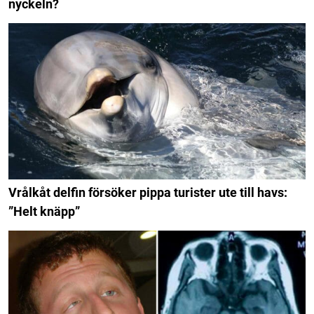
nyckeln?
Vrålkåt delfin försöker pippa turister ute till havs:
”Helt knäpp”