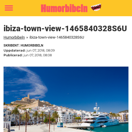
Toggle
menu
ibiza-town-view-1465840328S6U
Humorbibeln
»
ibiza-town-view-1465840328S6U
SKRIBENT: HUMORBIBELN
Uppdaterad:
jun 07, 2018, 08:09
Publicerad:
jun 07, 2018, 08:08