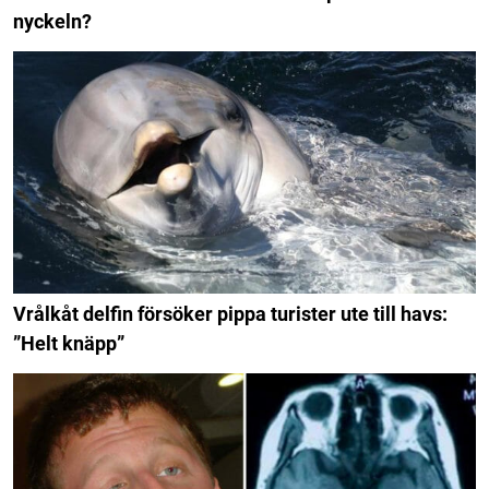
nyckeln?
Vrålkåt delfin försöker pippa turister ute till havs:
”Helt knäpp”