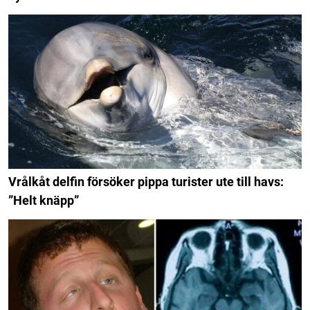
Vrålkåt delfin försöker pippa turister ute till havs:
”Helt knäpp”