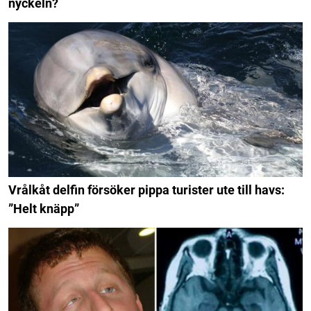
nyckeln?
Vrålkåt delfin försöker pippa turister ute till havs:
”Helt knäpp”