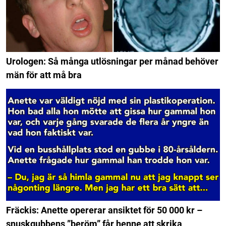
Urologen: Så många utlösningar per månad behöver
män för att må bra
Fräckis: Anette opererar ansiktet för 50 000 kr –
snuskgubbens ”beröm” får henne att skrika