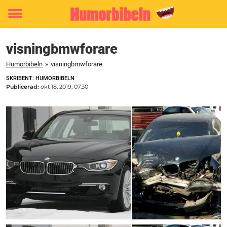
Toggle
menu
visningbmwforare
Humorbibeln
»
visningbmwforare
SKRIBENT: HUMORBIBELN
Publicerad:
okt 18, 2019, 07:30