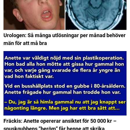
Urologen: Så många utlösningar per månad behöver
män för att må bra
Fräckis: Anette opererar ansiktet för 50 000 kr –
snuskgubbens ”beröm” får henne att skrika