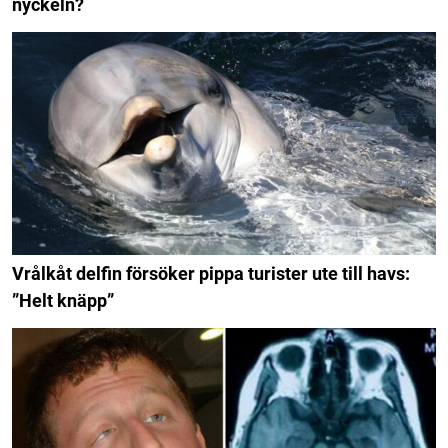
nyckeln?
Vrålkåt delfin försöker pippa turister ute till havs:
”Helt knäpp”