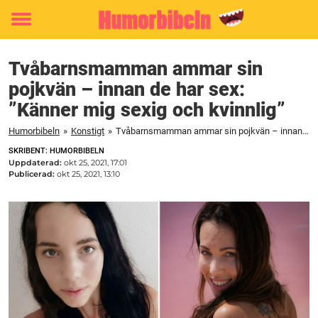
Toggle
menu
Tvåbarnsmamman ammar sin
pojkvän – innan de har sex:
”Känner mig sexig och kvinnlig”
Humorbibeln
»
Konstigt
»
Tvåbarnsmamman ammar sin pojkvän – innan de har sex: ”Känner mig sexig och kvinnlig”
SKRIBENT: HUMORBIBELN
Uppdaterad:
okt 25, 2021, 17:01
Publicerad:
okt 25, 2021, 13:10