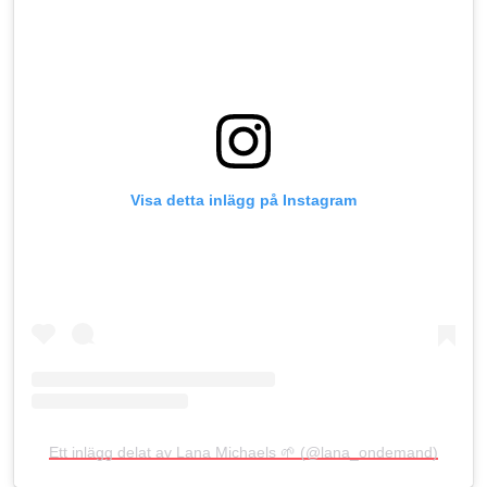
Visa detta inlägg på Instagram
Ett inlägg delat av Lana Michaels 🌱 (@lana_ondemand)