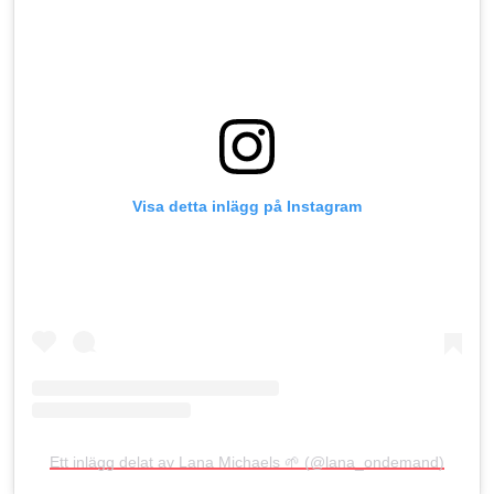
Visa detta inlägg på Instagram
Ett inlägg delat av Lana Michaels 🌱 (@lana_ondemand)